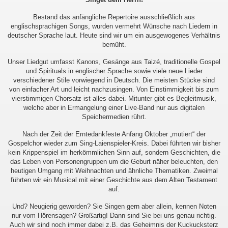
Bestand das anfängliche Repertoire ausschließlich aus
englischsprachigen Songs, wurden vermehrt Wünsche nach Liedern in
deutscher Sprache laut. Heute sind wir um ein ausgewogenes Verhältnis
bemüht.
Unser Liedgut umfasst Kanons, Gesänge aus Taizé, traditionelle Gospel
und Spirituals in englischer Sprache sowie viele neue Lieder
verschiedener Stile vorwiegend in Deutsch. Die meisten Stücke sind
von einfacher Art und leicht nachzusingen. Von Einstimmigkeit bis zum
vierstimmigen Chorsatz ist alles dabei. Mitunter gibt es Begleitmusik,
welche aber in Ermangelung einer Live-Band nur aus digitalen
Speichermedien rührt.
Nach der Zeit der Erntedankfeste Anfang Oktober „mutiert“ der
Gospelchor wieder zum Sing-Laienspieler-Kreis. Dabei führten wir bisher
kein Krippenspiel im herkömmlichen Sinn auf, sondern Geschichten, die
das Leben von Personengruppen um die Geburt näher beleuchten, den
heutigen Umgang mit Weihnachten und ähnliche Thematiken. Zweimal
führten wir ein Musical mit einer Geschichte aus dem Alten Testament
auf.
Und? Neugierig geworden? Sie Singen gern aber allein, kennen Noten
nur vom Hörensagen? Großartig! Dann sind Sie bei uns genau richtig.
Auch wir sind noch immer dabei z.B. das Geheimnis der Kuckucksterz