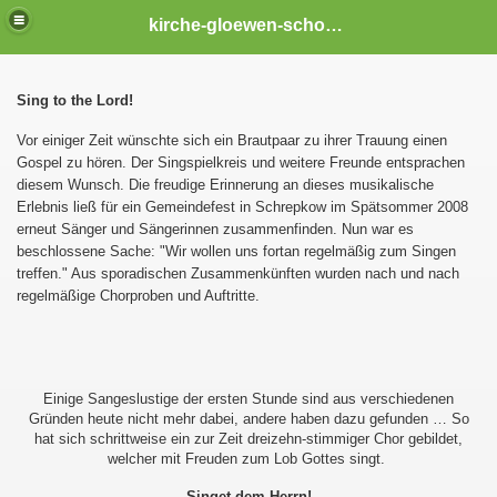
kirche-gloewen-schoenhagen
Sing to the Lord!
Vor einiger Zeit wünschte sich ein Brautpaar zu ihrer Trauung einen
Gospel zu hören. Der Singspielkreis und weitere Freunde entsprachen
diesem Wunsch. Die freudige Erinnerung an dieses musikalische
Erlebnis ließ für ein Gemeindefest in Schrepkow im Spätsommer 2008
erneut Sänger und Sängerinnen zusammenfinden. Nun war es
beschlossene Sache: "Wir wollen uns fortan regelmäßig zum Singen
treffen." Aus sporadischen Zusammenkünften wurden nach und nach
regelmäßige Chorproben und Auftritte.
Einige Sangeslustige der ersten Stunde sind aus verschiedenen
Gründen heute nicht mehr dabei, andere haben dazu gefunden … So
hat sich schrittweise ein zur Zeit dreizehn-stimmiger Chor gebildet,
welcher mit Freuden zum Lob Gottes singt.
Singet dem Herrn!